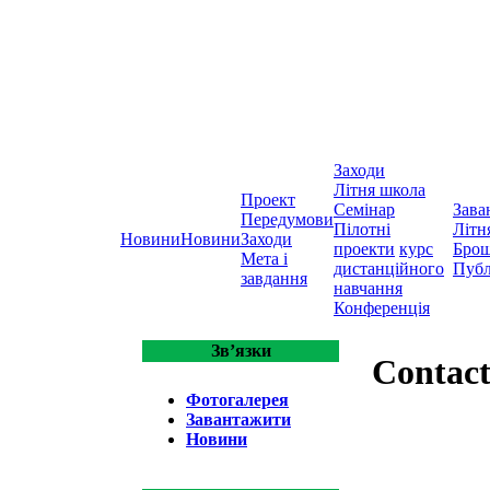
Заходи
Літня школа
Проект
Семінар
Зава
Передумови
Пілотні
Літн
Новини
Новини
Заходи
проекти
курс
Бро
Мета і
дистанційного
Публ
завдання
навчання
Конференція
Зв’язки
Contac
Фотогалерея
Завантажити
Новини